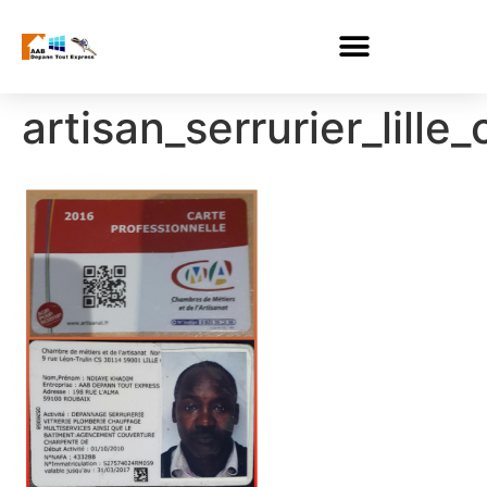
artisan_serrurier_lill