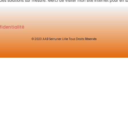
des solutions sur mesure. Merci de visiter mon site internet pour en s
fidentialité
© 2023 AAB Serrurier Lille Tous Droits Réservés